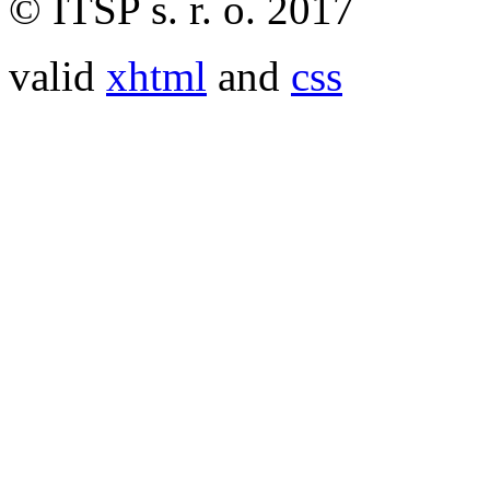
© ITSP s. r. o. 2017
valid
xhtml
and
css